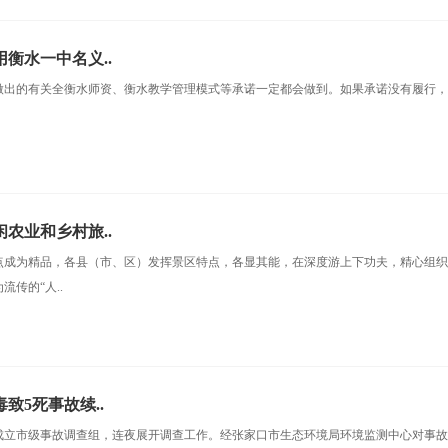
衡水一中名义..
做出的有关全衡水师资、衡水教学管理模式等承诺一定都会做到。如果承诺没有履行
。
农业和乡村旅..
点成为精品，各县（市、区）发挥景区特点，各显其能，在深度游上下功夫，精心组
传的“人..
致5死事故续..
成立市级事故调查组，连夜展开调查工作。经张家口市生态环境局环境监测中心对事