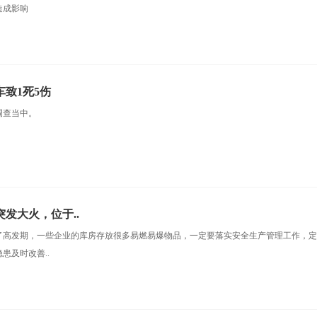
造成影响
致1死5伤
调查当中。
发大火，位于..
了高发期，一些企业的库房存放很多易燃易爆物品，一定要落实安全生产管理工作，
患及时改善..