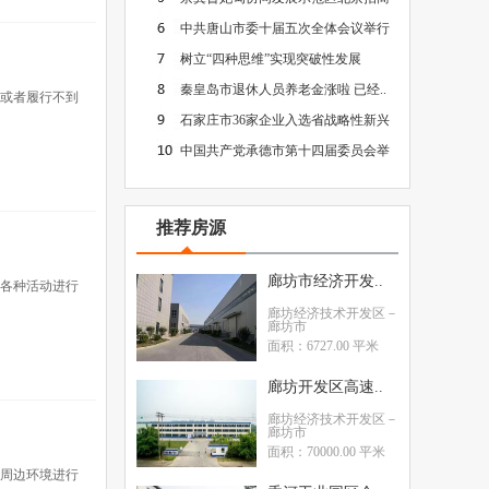
中共唐山市委十届五次全体会议举行
树立“四种思维”实现突破性发展
秦皇岛市退休人员养老金涨啦 已经..
，或者履行不到
石家庄市36家企业入选省战略性新兴
中国共产党承德市第十四届委员会举
推荐房源
廊坊市经济开发..
织各种活动进行
廊坊经济技术开发区
－
廊坊市
面积：6727.00 平米
廊坊开发区高速..
廊坊经济技术开发区
－
廊坊市
面积：70000.00 平米
故周边环境进行