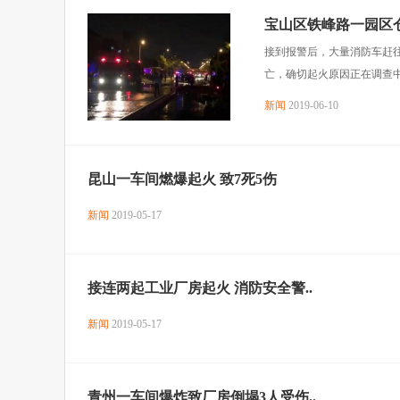
宝山区铁峰路一园区仓
接到报警后，大量消防车赶
亡，确切起火原因正在调查
新闻
2019-06-10
昆山一车间燃爆起火 致7死5伤
新闻
2019-05-17
接连两起工业厂房起火 消防安全警..
新闻
2019-05-17
青州一车间爆炸致厂房倒塌3人受伤..