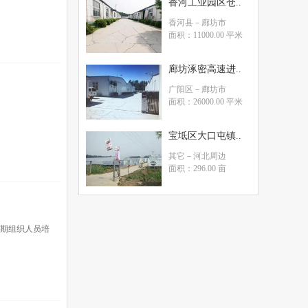
香河工业园区仓..
香河县
－廊坊市
面积：11000.00 平米
廊坊涿密高速进..
广阳区
－廊坊市
面积：26000.00 平米
宝坻区大口屯镇..
其它
－河北周边
面积：296.00 亩
定期组织人员培