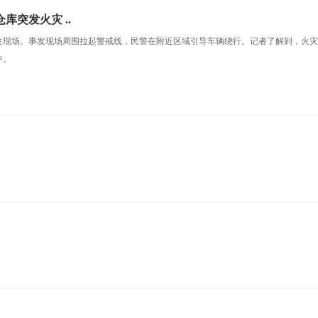
库突发火灾 ..
往现场。事发现场周围拉起警戒线，民警在附近区域引导车辆绕行。记者了解到，火
中。