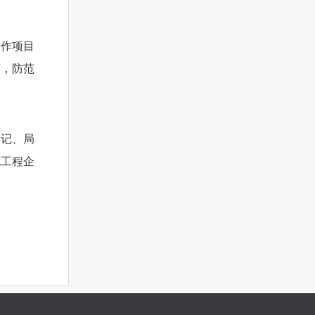
合作项目
营，防范
书记、局
包工程企