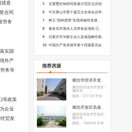
成绩喜
京冀曹妃甸协同发展示范区北京招..
新签合同
中共唐山市委十届五次全体会议举..
树立“四种思维”实现突破性发展..
派劳务
秦皇岛市退休人员养老金涨啦 已..
石家庄市36家企业入选省战略性新..
中国共产党承德市第十四届委员会..
入落实国
动境外产
推荐房源
派劳务等
廊坊市经济开发..
廊坊经济技术开发区
－
廊坊市
面积：6727.00 平米
Q等政策
廊坊开发区高速..
，为企业
廊坊经济技术开发区
－
外经贸发
廊坊市
面积：70000.00 平米