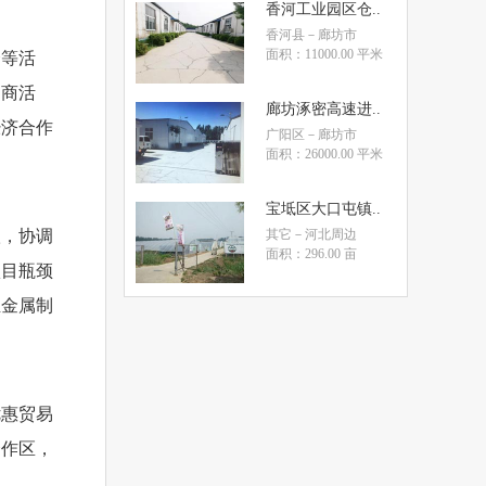
香河工业园区仓..
香河县
－廊坊市
面积：11000.00 平米
会等活
招商活
廊坊涿密高速进..
经济合作
广阳区
－廊坊市
面积：26000.00 平米
宝坻区大口屯镇..
扶，协调
其它
－河北周边
面积：296.00 亩
项目瓶颈
亚金属制
优惠贸易
合作区，