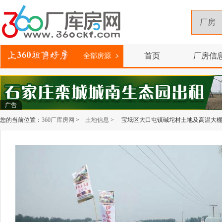
首页
厂房信
全部房源
广告
您的当前位置：
360厂库房网
>
土地信息
> 宝坻区大口屯镇碱坨村土地及高温大