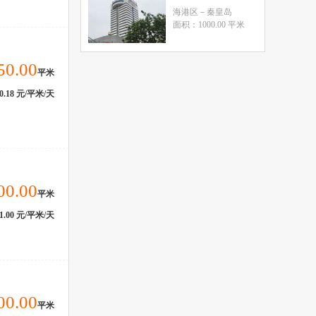
海港区
－秦皇岛
面积：1000.00 平米
50.00
平米
0.18
元/平米/天
00.00
平米
1.00
元/平米/天
00.00
平米