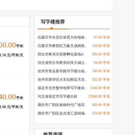
写字楼推荐
石家庄市长安区体育大街地铁..
97.00 平米
00.00
石家庄市桥西区万象天成精装..
130.00 平米
平米
邢台市桥东区双桥孵化基地4..
500.00 平米
1.50
元/平米/天
河北省邢台市桥东区恒大城公..
94.00 平米
沧州市青县新华路写字楼出租..
700.00 平米
沧州市新华区火车站附近天浩..
102.00 平米
保定市北市繁华地带写字楼未..
1300.00 平米
40.00
河北省保定市写字楼出租
25000.00 平米
平米
廊坊市广阳区格林时代广场写..
480.00 平米
1.00
元/平米/天
廊坊市广阳区金光道汇源锦城..
476.00 平米
推荐房源