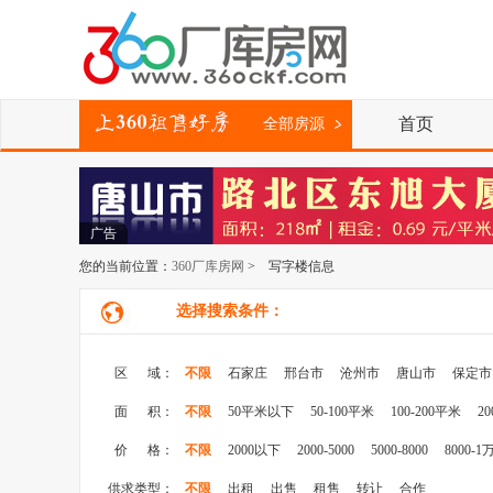
首页
全部房源
广告
您的当前位置：
360厂库房网
> 写字楼信息
选择搜索条件：
区 域：
不限
石家庄
邢台市
沧州市
唐山市
保定市
面 积：
不限
50平米以下
50-100平米
100-200平米
2
价 格：
不限
2000以下
2000-5000
5000-8000
8000-1
供求类型：
不限
出租
出售
租售
转让
合作