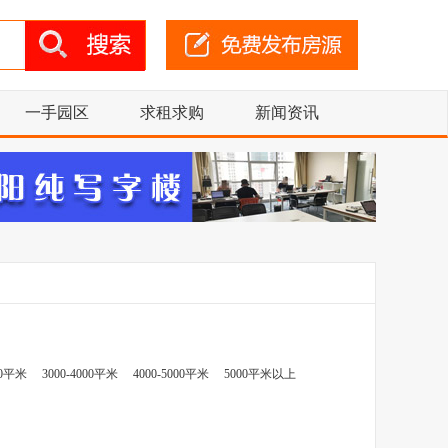
一手园区
求租求购
新闻资讯
00平米
3000-4000平米
4000-5000平米
5000平米以上