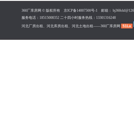
360厂库房网 © 版权所有
京ICP备14007500号-1
邮箱： bj360ckf@126
服务电话：18515008352 二十四小时服务热线：13301316248
河北厂房出租、河北库房出租、河北土地出租——360厂库房网
51La