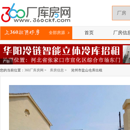
首页
厂房信
全部房源
广告
您的当前位置：
360厂库房网
>
库房信息
> 沧州市盐山仓库出租