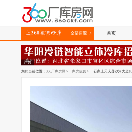
首页
全部房源
广告
您的当前位置：
360厂库房网
>
库房信息
> 石家庄元氏县沙河大道1