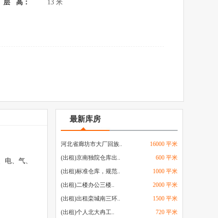
层 高：
13 米
旁
最新库房
河北省廊坊市大厂回族..
16000 平米
(出租)京南独院仓库出..
600 平米
、电、气、
(出租)标准仓库，规范..
1000 平米
(出租)二楼办公三楼..
2000 平米
(出租)出租栾城南三环..
1500 平米
(出租)个人北大冉工..
720 平米