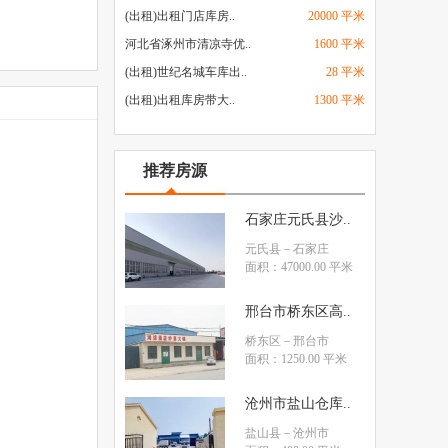
(出租)出租门店库房..
20000 平米
河北省涿州市清凉寺优..
1600 平米
(出租)世纪名城车库出..
28 平米
(出租)出租库房带大..
1300 平米
推荐房源
石家庄元氏县沙..
元氏县
－石家庄
面积：47000.00 平米
邢台市桥东区高..
桥东区
－邢台市
面积：1250.00 平米
沧州市盐山仓库..
盐山县
－沧州市